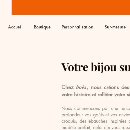
Accueil
Boutique
Personnalisation
Sur-mesure
Votre bijou 
Chez
boès
, nous créons des
votre histoire et refléter votre 
Nous commençons par une renco
profondeur vos goûts et vos envies
croquis, des ébauches inspirées 
modèle parfait, celui qui vous res