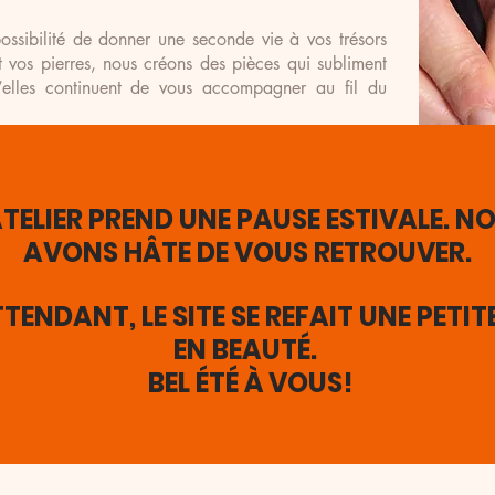
ssibilité de donner une seconde vie à vos trésors
et vos pierres, nous créons des pièces qui subliment
qu’elles continuent de vous accompagner au fil du
fique ? Grâce à notre collaboration avec des
ctionnons pour vous des pierres rares et précieuses,
rs.
ATELIER PREND UNE PAUSE ESTIVALE. N
AVONS HÂTE DE VOUS RETROUVER.
en plus qu’un simple objet : c’est une œuvre sur
s, avec toute la passion et le savoir-faire de notre
TENDANT, LE SITE SE REFAIT UNE PETIT
EN BEAUTÉ.
BEL ÉTÉ À VOUS!
Nous contacter