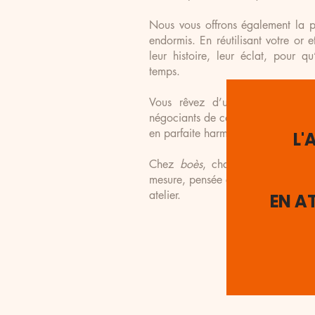
Nous vous offrons également la po
endormis. En réutilisant votre or 
leur histoire, leur éclat, pour 
temps.
Vous rêvez d’une gemme spéci
négociants de confiance, nous séle
en parfaite harmonie avec vos dési
L'
Chez
boès
, chaque bijou est bi
mesure, pensée et façonnée pour vou
atelier.
EN AT